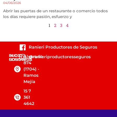
04/06/2026
Abrir las puertas de un restaurante o comercio todos
los días requiere pasión, esfuerzo y
1
2
3
4
Ranieri Productores de Seguros
INICIO
BLOG
Alvarado
@ranieriproductoresseguros
NOSOTROS
CONTACTO
874
(1704) -
Ramos
Mejía
15 7
361
4642