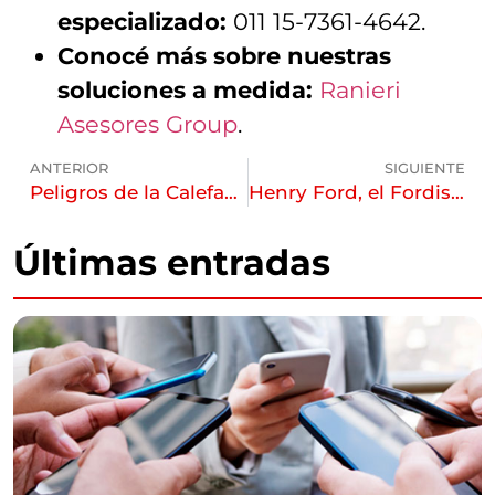
especializado:
011 15-7361-4642.
Conocé más sobre nuestras
soluciones a medida:
Ranieri
Asesores Group
.
ANTERIOR
SIGUIENTE
Peligros de la Calefacción en Invierno: Cómo Prevenir el Monóxido de Carbono y Proteger tu Hogar
Henry Ford, el Fordismo y el Origen del Seguro Moderno: La Historia que Transformó el Mundo
Últimas entradas