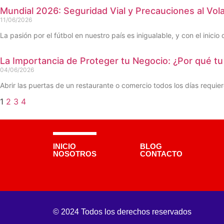
Mundial 2026: Seguridad Vial y Precauciones al Vol
11/06/2026
La pasión por el fútbol en nuestro país es inigualable, y con el inicio 
La Importancia de Proteger tu Negocio: ¿Por qué t
04/06/2026
Abrir las puertas de un restaurante o comercio todos los días requie
1
2
3
4
INICIO
BLOG
NOSOTROS
CONTACTO
© 2024 Todos los derechos reservados