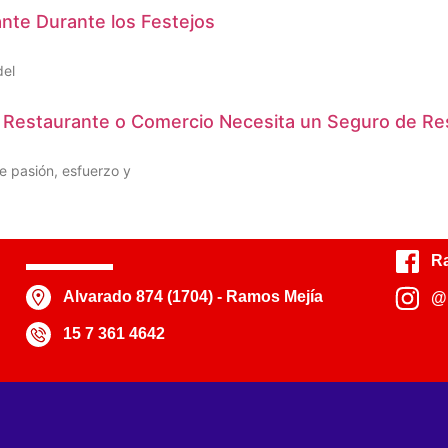
ante Durante los Festejos
del
u Restaurante o Comercio Necesita un Seguro de Res
re pasión, esfuerzo y
Ra
Alvarado 874 (1704) - Ramos Mejía
@r
15 7 361 4642