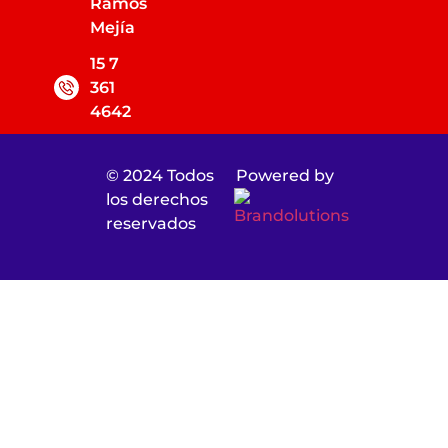
Ramos
Mejía
15 7
361
4642
© 2024 Todos
Powered by
los derechos
reservados