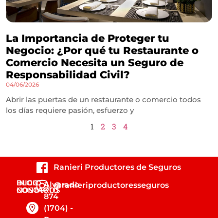
La Importancia de Proteger tu
Negocio: ¿Por qué tu Restaurante o
Comercio Necesita un Seguro de
Responsabilidad Civil?
04/06/2026
Abrir las puertas de un restaurante o comercio todos
los días requiere pasión, esfuerzo y
1
2
3
4
Ranieri Productores de Seguros
INICIO
BLOG
Alvarado
@ranieriproductoresseguros
NOSOTROS
CONTACTO
874
(1704) -